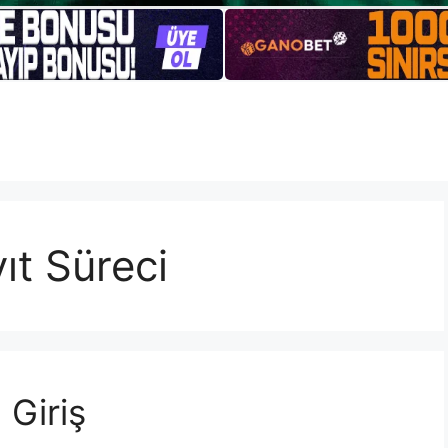
t Süreci
Giriş