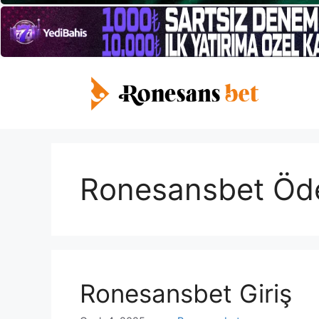
İçeriğe
atla
Ronesansbet Öd
Ronesansbet Giriş