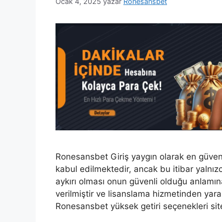
Ocak 4, 2025
yazar
Ronesansbet
Ronesansbet Giriş yaygın olarak en güvenil
kabul edilmektedir, ancak bu itibar yalnızc
aykırı olması onun güvenli olduğu anlamın
verilmiştir ve lisanslama hizmetinden yararl
Ronesansbet yüksek getiri seçenekleri site