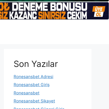
Son Yazılar
Ronesansbet Adresi
Ronesansbet Giriş
Ronesansbet
Ronesansbet Şikayet