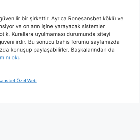
venilir bir şirkettir. Ayrıca Ronesansbet köklü ve
emsiyor ve onların işine yarayacak sistemler
aptık. Kurallara uyulmaması durumunda siteyi
güvenilirdir. Bu sonucu bahis forumu sayfamızda
ızda konuşup paylaşabilirler. Başkalarından da
mını oku
sansbet Özel Web