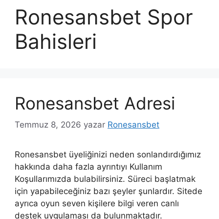
Ronesansbet Spor
Bahisleri
Ronesansbet Adresi
Temmuz 8, 2026
yazar
Ronesansbet
Ronesansbet üyeliğinizi neden sonlandırdığımız
hakkında daha fazla ayrıntıyı Kullanım
Koşullarımızda bulabilirsiniz. Süreci başlatmak
için yapabileceğiniz bazı şeyler şunlardır. Sitede
ayrıca oyun seven kişilere bilgi veren canlı
destek uygulaması da bulunmaktadır.